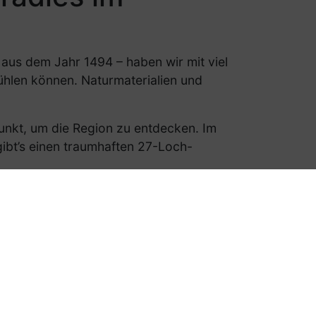
aus dem Jahr 1494 – haben wir mit viel
ühlen können. Naturmaterialien und
unkt, um die Region zu entdecken. Im
ibt’s einen traumhaften 27-Loch-
en für Schneeschuhwanderungen, Rodeln
Wir freuen uns, Sie bald bei uns