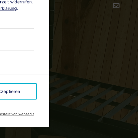
zeit widerrufen.
rklärung
.
kzeptieren
estellt von websedit