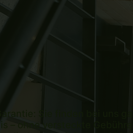
arantie: Sie finden bei uns ga
is – ohne versteckte Gebühre