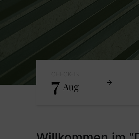
CHECK-IN
7
Aug
Willkommen im “D