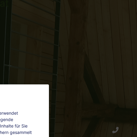
at
verwendet
legende
nhalte für Sie
chern gesammelt