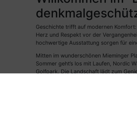
denkmalgeschütz
Geschichte trifft auf modernen Komfort
Herz und Respekt vor der Vergangenheit
hochwertige Ausstattung sorgen für ei
Mitten im wunderschönen Mieminger Pla
Sommer geht’s los mit Laufen, Nordic W
Golfpark. Die Landschaft lädt zum Genie
Im Winter wird das Plateau zum Langla
oder ein gemütliches Skivergnügen im F
Erleben Sie im “Das 1494” die perfekte 
begrüßen zu dürfen!
Nachhaltigkeit im 1494