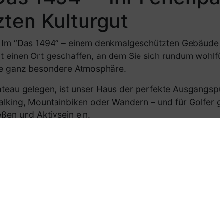
ten Kulturgut
: Im “Das 1494” – einem denkmalgeschützten Gebäude 
 einen Ort geschaffen, an dem Sie sich rundum wohlf
ne ganz besondere Atmosphäre.
teau gelegen, ist unser Haus der perfekte Ausgangsp
alking, Mountainbiken oder Wandern – und für Golfer g
ßen und Aktivsein ein.
ufparadies, mit 150 km Loipen und tollen Möglichkeit
amilienskigebiet Grünberg.
Mischung aus Tradition, Natur und modernem Lifestyle. 